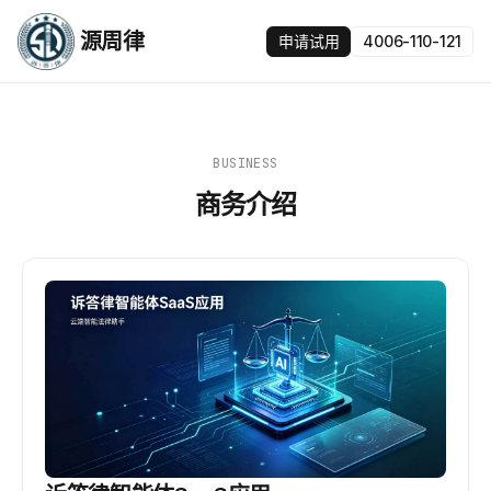
源周律
申请试用
4006-110-121
BUSINESS
商务介绍